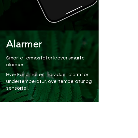
Alarmer
Smarte termostater krever smarte
alarmer..
Hver kanal har en individuell alarm for
undertemperatur, overtemperatur og
sensorfeil.
Alarmene kan tilpasses på hver kanal
fra appen eller på berøringsskjermen.
Når en alarm utløses vil du bli varslet
med et pushvarsling til mobiltelefonen