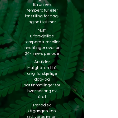
En annen
temperatur eller
innstilling for dag-
og nattetimer
Multi
8 forskjellige
temperaturer eller
innstillinger over en
24-timers periode
Årstider
Muligheten til å
angi forskjellige
dag- og
nattinnstillinger for
hver sesong av
året
Periodisk
Utgangen kan
aktiveres innen