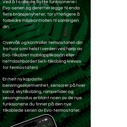
Ved å ta alle de flotte funksjonene i
Evo-serien og deretter legge til enda
flere bransjenyheter, for ytterligere å
forbedre miljøkontrollen til samlingen
din.
Overvåk og kontroller termostaten din
fra hvor som helst i verden ved hjelp av
Evo-tilkoblet mobilapplikasjon eller
nettdashbordet (wifi-tilkobling kreves
for termostaten).
En helt ny kapasitiv
berøringsskjermenhet, sensorer på hver
kanal, skytilkobling, rampetider og
sesongmodus er blant noen av de nye
funksjonene du finner på den nye
tilkoblede serien av Evo-termostater.