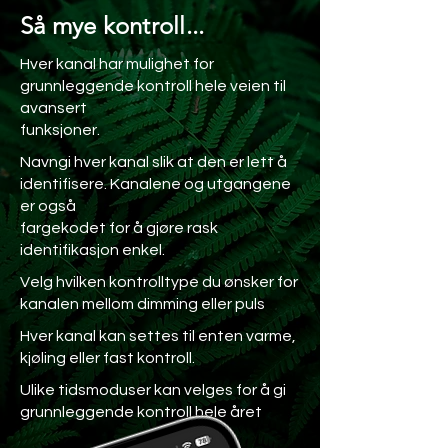
Så mye kontroll...
Hver kanal har mulighet for
grunnleggende kontroll hele veien til
avansert
funksjoner.
Navngi hver kanal slik at den er lett å
identifisere. Kanalene og utgangene
er også
fargekodet for å gjøre rask
identifikasjon enkel.
Velg hvilken kontrolltype du ønsker for
kanalen mellom dimming eller puls
Hver kanal kan settes til enten varme,
kjøling eller fast kontroll.
Ulike tidsmoduser kan velges for å gi
grunnleggende kontroll hele året