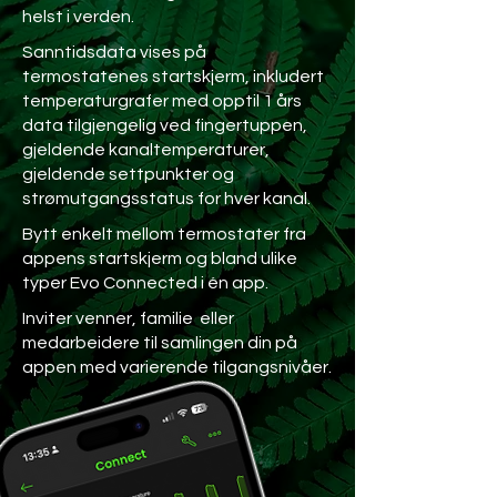
helst i verden.
Sanntidsdata vises på
termostatenes startskjerm, inkludert
temperaturgrafer med opptil 1 års
data tilgjengelig ved fingertuppen,
gjeldende kanaltemperaturer,
gjeldende settpunkter og
strømutgangsstatus for hver kanal.
Bytt enkelt mellom termostater fra
appens startskjerm og bland ulike
typer Evo Connected i én app.
Inviter venner, familie eller
medarbeidere til samlingen din på
appen med varierende tilgangsnivåer.