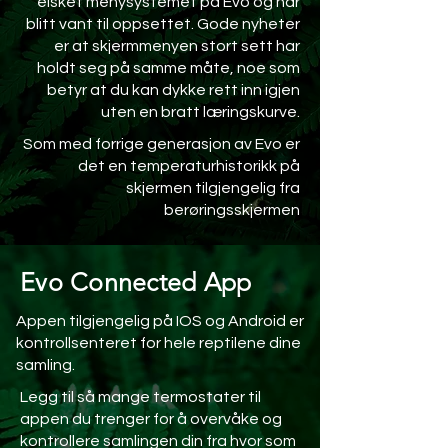
elsket menysystemet på Evo og har
blitt vant til oppsettet. Gode nyheter
er at skjermmenyen stort sett har
holdt seg på samme måte, noe som
betyr at du kan dykke rett inn igjen
uten en bratt læringskurve.
Som med forrige generasjon av Evo er
det en temperaturhistorikk på
skjermen tilgjengelig fra
berøringsskjermen
Evo Connected App
Appen tilgjengelig på IOS og Android er
kontrollsenteret for hele reptilene dine
samling.
Legg til så mange termostater til
appen du trenger for å overvåke og
kontrollere samlingen din fra hvor som