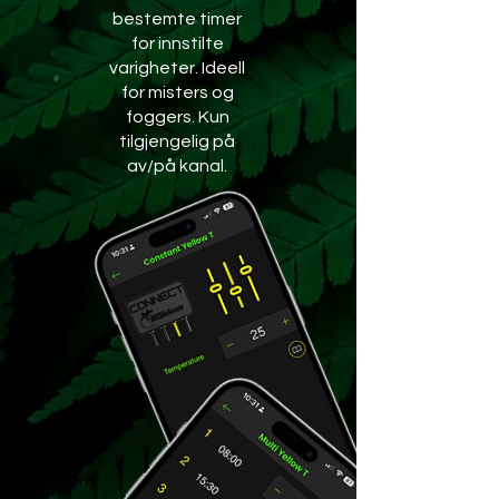
bestemte timer
for innstilte
varigheter. Ideell
for misters og
foggers. Kun
tilgjengelig på
av/på kanal.