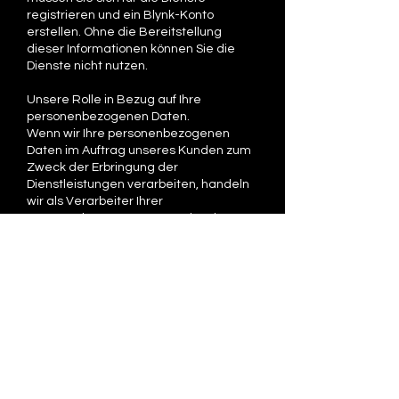
registrieren und ein Blynk-Konto
erstellen. Ohne die Bereitstellung
dieser Informationen können Sie die
Dienste nicht nutzen.
Unsere Rolle in Bezug auf Ihre
personenbezogenen Daten.
Wenn wir Ihre personenbezogenen
Daten im Auftrag unseres Kunden zum
Zweck der Erbringung der
Dienstleistungen verarbeiten, handeln
wir als Verarbeiter Ihrer
personenbezogenen Daten im Sinne
der Datenschutzgesetze. In solchen
Situationen sind die für Ihre
personenbezogenen Daten
Verantwortlichen im Sinne der
Datenschutzgesetze alle Kunden, die
mobile Apps erstellen, die Sie
verwenden. Möglicherweise finden Sie
die Kontaktinformationen des
jeweiligen Kunden, indem Sie sich den
Info-Bereich der von ihm erstellten App