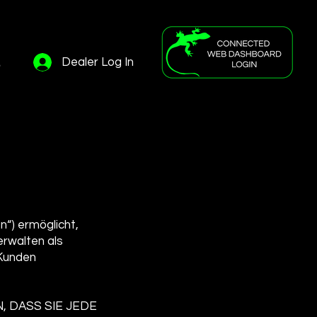
s
Dealer Log In
n
en“) ermöglicht,
erwalten als
 Kunden
, DASS SIE JEDE