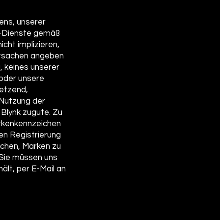
ens, unserer
k-Dienste gemäß
cht implizieren,
Tatsachen angeben
, keines unserer
 oder unsere
letzend,
 Nutzung der
Blynk zugute. Zu
arkenkennzeichen
en Registrierung
uchen, Marken zu
. Sie müssen uns
ält, per E-Mail an