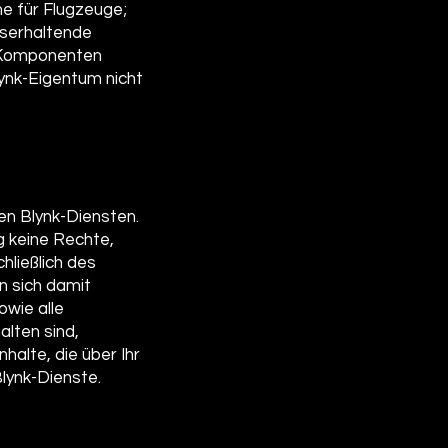
e für Flugzeuge;
nserhaltende
e Komponenten
lynk-Eigentum nicht
den Blynk-Diensten.
 keine Rechte,
hließlich des
n sich damit
wie alle
alten sind,
halte, die über Ihr
lynk-Dienste.