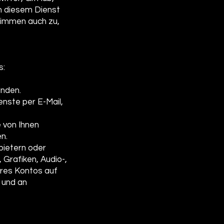
on diesem Dienst
timmen auch zu,
s:
inden.
enste per E-Mail,
e von Ihnen
n.
bietern oder
 Grafiken, Audio-,
hres Kontos auf
 und an