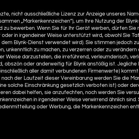
zte, nicht ausschließliche Lizenz zur Anzeige unseres Nam
mmen „Markenkennzeichen“), um Ihre Nutzung der Blyn
 zu bewerben. Wenn Sie für Ihr Gerät werben, dürfen Sie ni
lt oder in irgendeiner Weise unterstützt wird, obwohl Sie 
t dem Blynk-Dienst verwendet wird). Sie stimmen jedoch zu
, unkenntlich zu machen, zu verzerren oder zu verändern
r Weise darzustellen, die irreführend, verleumderisch, ver
 obszön oder anderweitig für Blynk anstößig ist. Jegliche
inschließlich aller damit verbundenen Firmenwerte) kommt 
 nach der Laufzeit dieser Vereinbarung werden Sie die M
ne solche Einschränkung gesetzlich verboten ist) oder der
eren dabei helfen, sie anzufechten, noch werden Sie vers
kenkennzeichen in irgendeiner Weise verwirrend ähnlich sind
Medienmitteilung oder Werbung, die Markenkennzeichen enth