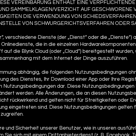
IESE VEREINBARUNG ENTHÄLT EINE VERPFLICHTENDE
UND SAMMELKLAGEN/VERZICHT AUF GESCHWORENE V
IGKEITEN DIE VERWENDUNG VON SCHIEDSVERFAHREN
 ANSTELLE VON SCHWURGERICHTSVERFAHREN ODER 
“, verschiedene Dienste (der „Dienst“ oder die „Dienste“) 
Onlinedienste, die in die einzelnen Hardwarekomponenten 
riff auf die Blynk Cloud (oder „Cloud“) bereitgestellt wurde
usammenhang mit dem Internet der Dinge auszuführen.
timmung abhängig, die folgenden Nutzungsbedingungen ohn
ung des Dienstes, Ihr Download einer App oder Ihre Regist
sen Nutzungsbedingungen dar. Diese Nutzungsbedingungen 
ändert werden. Alle Änderungen, die an diesen Nutzungsb
t rückwirkend und gelten nicht für Streitigkeiten oder Ere
ung eingetreten sind. Diese Nutzungsbedingungen gelten f
 zugreifen.
re und Sicherheit unserer Benutzer, wie in unseren ausfüh
m Sie sich mit einem Drittanbieterdienst (z. B. Facebook, T