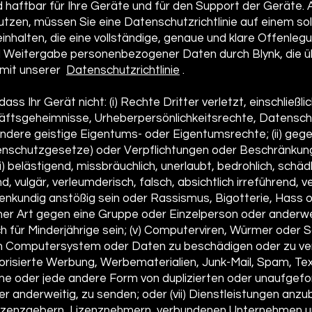
und haftbar für Ihre Geräte und für den Support der Geräte.
utzen, müssen Sie eine Datenschutzrichtlinie auf einem so
einhalten, die eine vollständige, genaue und klare Offenleg
 Weitergabe personenbezogener Daten durch Blynk, die ü
 mit unserer
Datenschutzrichtlinie
.
ass Ihr Gerät nicht: (i) Rechte Dritter verletzt, einschließl
ftsgeheimnisse, Urheberpersönlichkeitsrechte, Datensch
ndere geistige Eigentums- oder Eigentumsrechte; (ii) ge
atenschutzgesetze) oder Verpflichtungen oder Beschränkun
i) belästigend, missbräuchlich, unerlaubt, bedrohlich, schädli
, vulgär, verleumderisch, falsch, absichtlich irreführend, 
enkundig anstößig sein oder Rassismus, Bigotterie, Hass 
her Art gegen eine Gruppe oder Einzelperson oder anderwei
lich für Minderjährige sein; (v) Computerviren, Würmer oder
 ein Computersystem oder Daten zu beschädigen oder zu ver
orisierte Werbung, Werbematerialien, Junk-Mail, Spam, Tex
me oder jede andere Form von duplizierten oder unaufgef
r anderweitig, zu senden; oder (vii) Dienstleistungen anzu
n Lizenzgebern, Lizenznehmern, verbundenen Unternehmen 