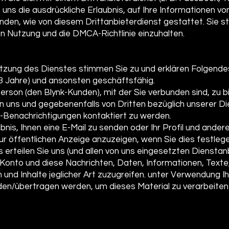
e uns die ausdrückliche Erlaubnis, auf Ihre Informationen v
nden, wie von diesem Drittanbieterdienst gestattet. Sie s
en Nutzung und die DMCA-Richtlinie einzuhalten.
zung des Dienstes stimmen Sie zu und erklären Folgende
 13 Jahre) und ansonsten geschäftsfähig.
 Person (den Blynk-Kunden), mit der Sie verbunden sind, zu b
n uns und gegebenenfalls von Dritten bezüglich unserer Di
-Benachrichtigungen kontaktiert zu werden.
aubnis, Ihnen eine E-Mail zu senden oder Ihr Profil und ander
ur öffentlichen Anzeige anzuzeigen, wenn Sie dies festlege
erteilen Sie uns (und allen von uns eingesetzten Dienstan
r Konto und diese Nachrichten, Daten, Informationen, Texte,
 und Inhalte jeglicher Art zuzugreifen. unter Verwendung I
en/übertragen werden, um dieses Material zu verarbeiten