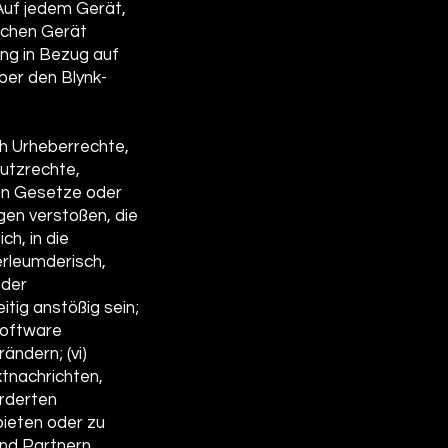
 Auf jedem Gerät,
lchen Gerät
ung in Bezug auf
ber den Blynk-
ich Urheberrechte,
utzrechte,
gen Gesetze oder
gen verstoßen, die
ch, in die
verleumderisch,
oder
tig anstößig sein;
 Software
ändern; (vi)
tnachrichten,
orderten
bieten oder zu
und Partnern