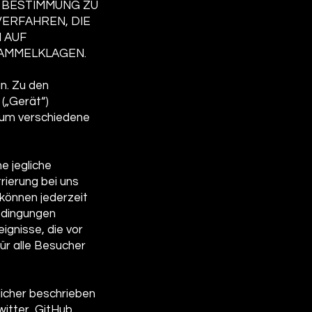
 BESTIMMUNG ZU
ERFAHREN, DIE
 AUF
SAMMELKLAGEN.
an. Zu den
(„Gerät“)
n, um verschiedene
e jegliche
rierung bei uns
können jederzeit
edingungen
ignisse, die vor
ür alle Besucher
rlicher beschrieben
witter, GitHub,