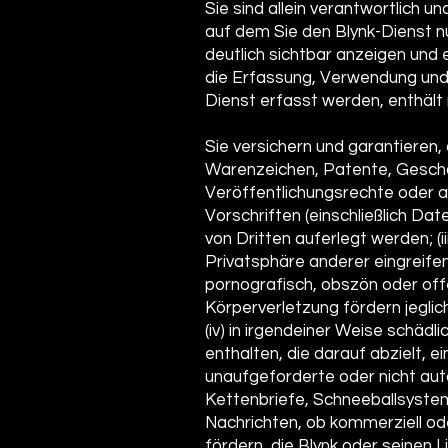
Sie sind allein verantwortlich 
auf dem Sie den Blynk-Dienst n
deutlich sichtbar anzeigen und 
die Erfassung, Verwendung und
Dienst erfasst werden, enthält
Sie versichern und garantieren, d
Warenzeichen, Patente, Geschä
Veröffentlichungsrechte oder a
Vorschriften (einschließlich D
von Dritten auferlegt werden; (ii
Privatsphäre anderer eingreifend
pornografisch, obszön oder off
Körperverletzung fördern jeglic
(iv) in irgendeiner Weise schäd
enthalten, die darauf abzielt,
unaufgeforderte oder nicht aut
Kettenbriefe, Schneeballsyste
Nachrichten, ob kommerziell ode
fördern, die Blynk oder seine