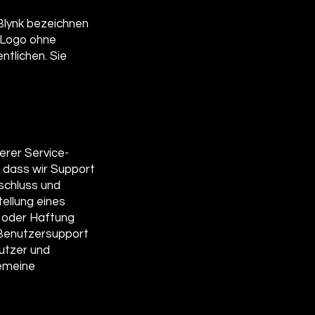
 Blynk bezeichnen
r Logo ohne
ntlichen. Sie
erer Service-
, dass wir Support
sschluss und
ellung eines
 oder Haftung
n Benutzersupport
nutzer und
gemeine