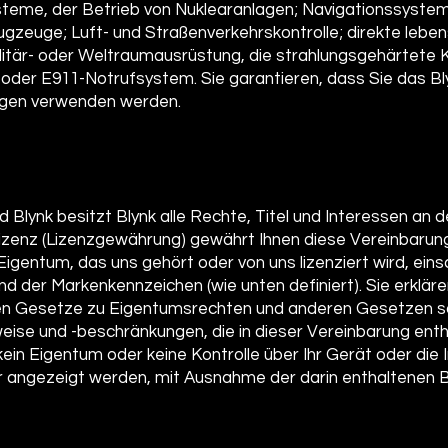
eme, der Betrieb von Nuklearanlagen; Navigationssystem
zeuge; Luft- und Straßenverkehrskontrolle; direkte lebe
itär- oder Weltraumausrüstung, die strahlungsgehärtet
- oder E911-Notrufsystem. Sie garantieren, dass Sie das B
ungen verwenden werden.
d Blynk besitzt Blynk alle Rechte, Titel und Interessen an 
zenz (Lizenzgewährung) gewährt Ihnen diese Vereinbarung
Eigentum, das uns gehört oder von uns lizenziert wird, einsc
d der Markenkennzeichen (wie unten definiert). Sie erkläre
en Gesetze zu Eigentumsrechten und anderen Gesetzen so
eise und -beschränkungen, die in dieser Vereinbarung enth
in Eigentum oder keine Kontrolle über Ihr Gerät oder die In
 angezeigt werden, mit Ausnahme der darin enthaltenen B