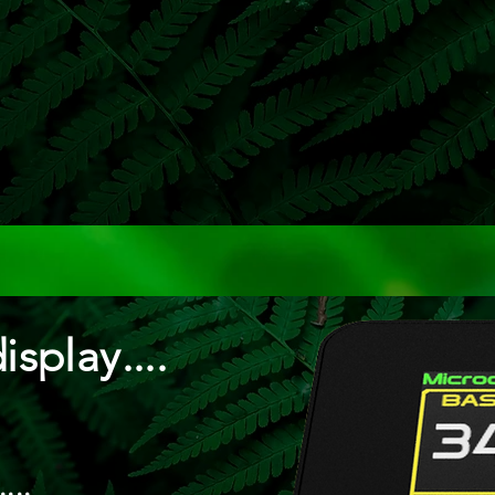
splay....
...