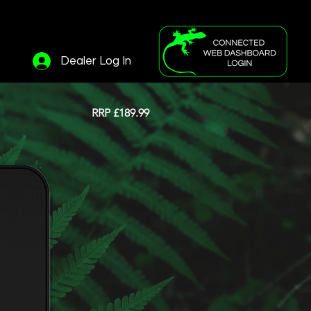
d
Dealer Log In
RRP
£189.99