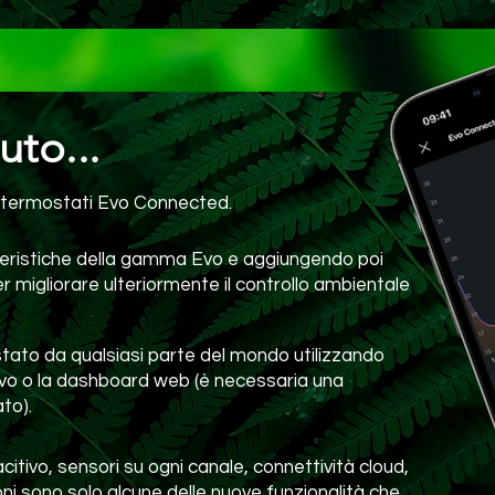
uto...
i termostati Evo Connected.
teristiche della gamma Evo e aggiungendo poi
r migliorare ulteriormente il controllo ambientale
stato da qualsiasi parte del mondo utilizzando
Evo o la dashboard web (è necessaria una
to).
itivo, sensori su ogni canale, connettività cloud,
ni sono solo alcune delle nuove funzionalità che