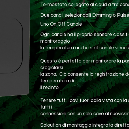
Termostato collegato al cloud a tre cana
Due canali selezionabili Dimming o Puls
Uno On Off Canale
Ogni canale ha il proprio sensore classifi
monitoraggio
la temperatura anche se il canale viene ut
Questo è perfetto per monitorare la par
crogiolarsi
la zona. Ciò consente la registrazione de
temperatura di
il recinto.
Tenere tutti i cavi fuori dalla vista con l
tutti i
connessioni con un solo cavo al nuovissi
Soloution di montaggio integrata dirett