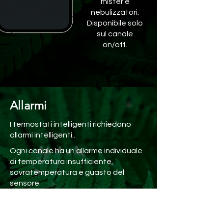
mister e
nebulizzatori.
Disponibile solo
sul canale
on/off.
Allarmi
I termostati intelligenti richiedono
allarmi intelligenti..
Ogni canale ha un allarme individuale
di temperatura insufficiente,
sovratemperatura e guasto del
sensore.
Gli allarmi sono personalizzabili su ogni