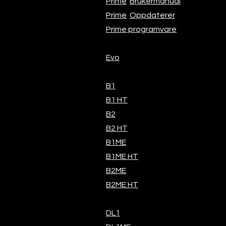
Prime
Brukermanual
Prime
Oppdaterer
Prime programvare
Evo
B1
B1 HT
B2
B2 HT
B1ME
B1ME HT
B2ME
B2ME HT
DL1